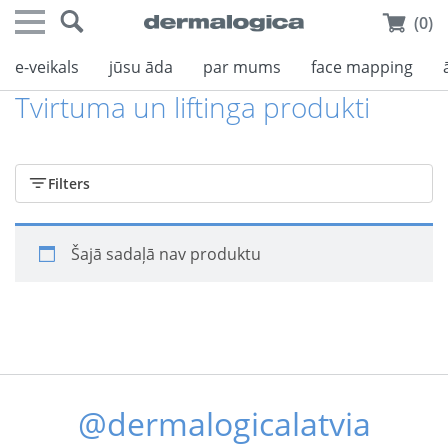
(0)
e-veikals
jūsu āda
par mums
face mapping
Tvirtuma un liftinga produkti
Filters
Šajā sadaļā nav produktu
@dermalogicalatvia