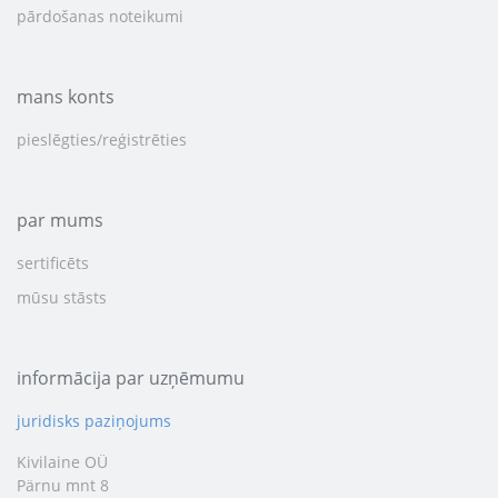
pārdošanas noteikumi
mans konts
pieslēgties/reģistrēties
par mums
sertificēts
mūsu stāsts
informācija par uzņēmumu
juridisks paziņojums
Kivilaine OÜ
Pärnu mnt 8