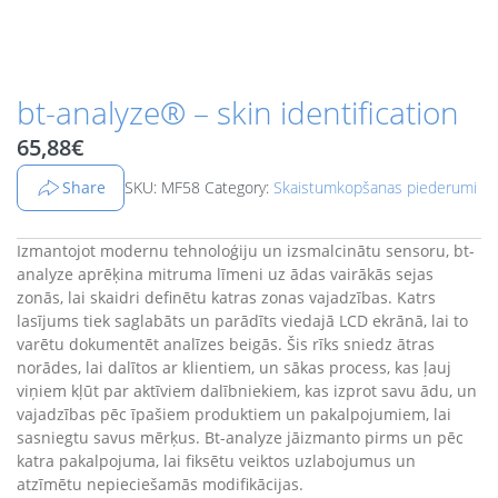
bt-analyze® – skin identification
65,88
€
Share
SKU: MF58
Category:
Skaistumkopšanas piederumi
Izmantojot modernu tehnoloģiju un izsmalcinātu sensoru, bt-
analyze aprēķina mitruma līmeni uz ādas vairākās sejas
zonās, lai skaidri definētu katras zonas vajadzības. Katrs
lasījums tiek saglabāts un parādīts viedajā LCD ekrānā, lai to
varētu dokumentēt analīzes beigās. Šis rīks sniedz ātras
norādes, lai dalītos ar klientiem, un sākas process, kas ļauj
viņiem kļūt par aktīviem dalībniekiem, kas izprot savu ādu, un
vajadzības pēc īpašiem produktiem un pakalpojumiem, lai
sasniegtu savus mērķus. Bt-analyze jāizmanto pirms un pēc
katra pakalpojuma, lai fiksētu veiktos uzlabojumus un
atzīmētu nepieciešamās modifikācijas.