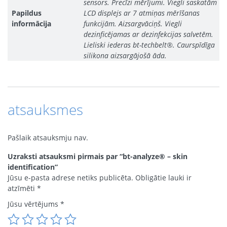
sensors. Precīzi mērījumi. Viegli saskatām
Papildus
LCD displejs ar 7 atmiņas mērīšanas
informācija
funkcijām. Aizsargvāciņš. Viegli
dezinficējamas ar dezinfekcijas salvetēm.
Lieliski iederas bt-techbelt®. Caurspīdīga
silikona aizsargājošā āda.
atsauksmes
Pašlaik atsauksmju nav.
Uzraksti atsauksmi pirmais par “bt-analyze® – skin
identification”
Jūsu e-pasta adrese netiks publicēta.
Obligātie lauki ir
atzīmēti
*
Jūsu vērtējums
*