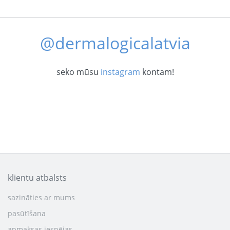
@dermalogicalatvia
seko mūsu
instagram
kontam!
klientu atbalsts
sazināties ar mums
pasūtīšana
apmaksas iespējas