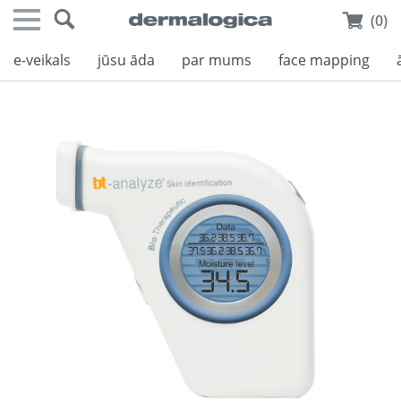
(0)
e-veikals
jūsu āda
par mums
face mapping