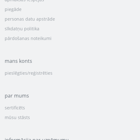
piegāde
personas datu apstrāde
sīkdatņu politika
pārdošanas noteikumi
mans konts
pieslēgties/reģistrēties
par mums
sertificēts
mūsu stāsts
informācija par uzņēmumu